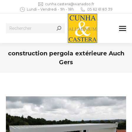
cunha.castera@wanadoo.fr
Lundi – Vendredi - 9h - 18h
05 62 61 83 39
Recherche
:
construction pergola extérieure Auch
Gers
Vous êtes ici :