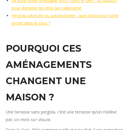
Le brise-soleil orientable (BSO) dans le Gers : la solution
pour dompter les étés qui s’allongent
Pergola adossée ou autoportante : quel choix pour votre
projet dans le Gers ?
POURQUOI CES
AMÉNAGEMENTS
CHANGENT UNE
MAISON ?
Une terrasse sans pergola, c’est une terrasse qu’on n’utilise
pas
six mois sur douze.
Dans le Gers, l’été commence tôt et tape fort. Sans protection,