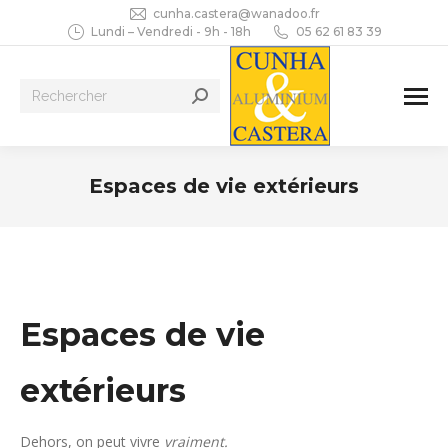
cunha.castera@wanadoo.fr
Lundi – Vendredi - 9h - 18h
05 62 61 83 39
Recherche
:
Espaces de vie extérieurs
Vous êtes ici :
Espaces de vie
extérieurs
Dehors, on peut vivre
vraiment.