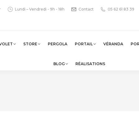
r
Lundi – Vendredi - 9h - 18h
Contact
05 62 61 83 39
VOLET
STORE
PERGOLA
PORTAIL
VÉRANDA
PO
BLOG
RÉALISATIONS