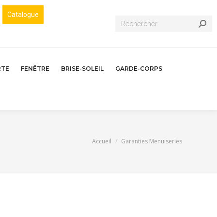
Catalogue
Recherche
:
RTE
FENÊTRE
BRISE-SOLEIL
GARDE-CORPS
Vous êtes ici :
Accueil
Garanties Menuiseries