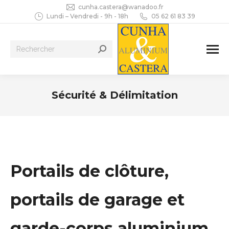
cunha.castera@wanadoo.fr
Lundi – Vendredi - 9h - 18h
05 62 61 83 39
Recherche
:
Sécurité & Délimitation
Vous êtes ici :
Portails de clôture
,
portails de garage
et
garde-corps
aluminium