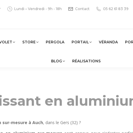
r
Lundi – Vendredi - 9h - 18h
Contact
05 62 61 83 39
VOLET
STORE
PERGOLA
PORTAIL
VÉRANDA
PO
BLOG
RÉALISATIONS
lissant en alumini
m sur-mesure à Auch
, dans le Gers (32) ?