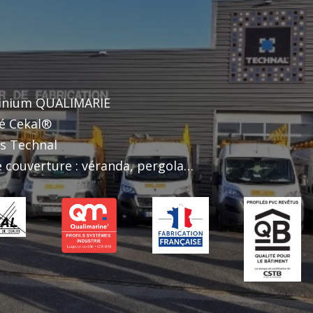
minium QUALIMARIE
ié Cekal®
ts Technal
 couverture : véranda, pergola…