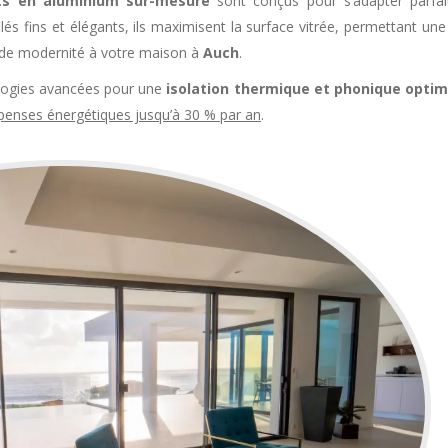
ts en aluminium sur-mesure
sont conçus pour s’adapter parfa
és fins et élégants, ils maximisent la surface vitrée, permettant une
 de modernité à votre maison à
Auch
.
ologies avancées pour une
isolation thermique et phonique optim
épenses énergétiques jusqu’à 30 % par an
.