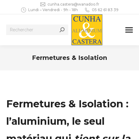
cunha.castera@wanadoo.fr
Lundi – Vendredi - 9h - 18h
05 62 61 83 39
Recherche
:
Fermetures & Isolation
Vous êtes ici :
Fermetures & Isolation :
l’aluminium, le seul
matériau qui
tient sur la