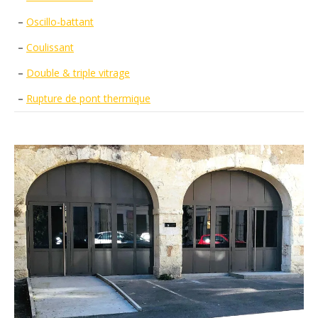
–
Oscillo-battant
–
Coulissant
–
Double & triple vitrage
–
Rupture de pont thermique