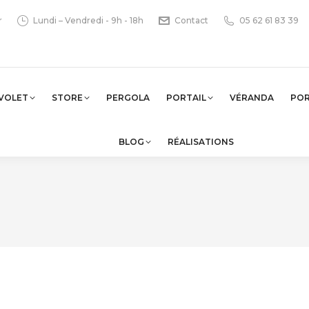
r
Lundi – Vendredi - 9h - 18h
Contact
05 62 61 83 39
VOLET
STORE
PERGOLA
PORTAIL
VÉRANDA
PO
BLOG
RÉALISATIONS