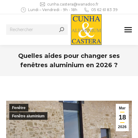
cunha.castera@wanadoo.fr
Lundi – Vendredi - 9h - 18h
05 62 61 83 39
Recherche
:
Quelles aides pour changer ses
fenêtres aluminium en 2026 ?
Vous êtes ici :
Fenêtre
Mar
18
Fenêtre aluminium
2026