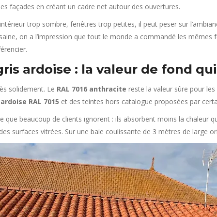
e les façades en créant un cadre net autour des ouvertures.
 intérieur trop sombre, fenêtres trop petites, il peut peser sur l’am
ousaine, on a l’impression que tout le monde a commandé les mêmes 
érencier.
gris ardoise : la valeur de fond qu
très solidement. Le
RAL 7016 anthracite
reste la valeur sûre pour le
 ardoise RAL 7015
et des teintes hors catalogue proposées par cert
e que beaucoup de clients ignorent : ils absorbent moins la chaleur qu
des surfaces vitrées. Sur une baie coulissante de 3 mètres de large ori