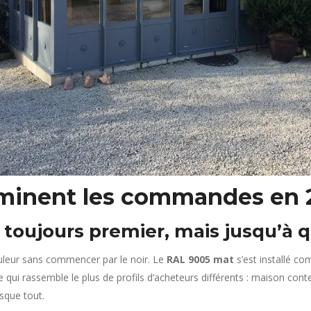
ominent les commandes en 
 toujours premier, mais jusqu’à 
ouleur sans commencer par le noir. Le
RAL 9005 mat
s’est installé co
te qui rassemble le plus de profils d’acheteurs différents : maison co
esque tout.