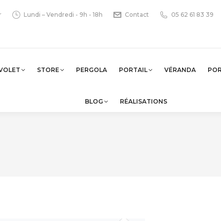
r
Lundi – Vendredi - 9h - 18h
Contact
05 62 61 83 39
VOLET
STORE
PERGOLA
PORTAIL
VÉRANDA
PO
BLOG
RÉALISATIONS