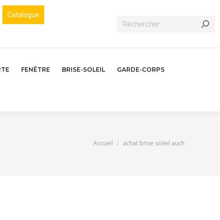
Catalogue
Recherche
:
RTE
FENÊTRE
BRISE-SOLEIL
GARDE-CORPS
Vous êtes ici :
Accueil
achat brise soleil auch