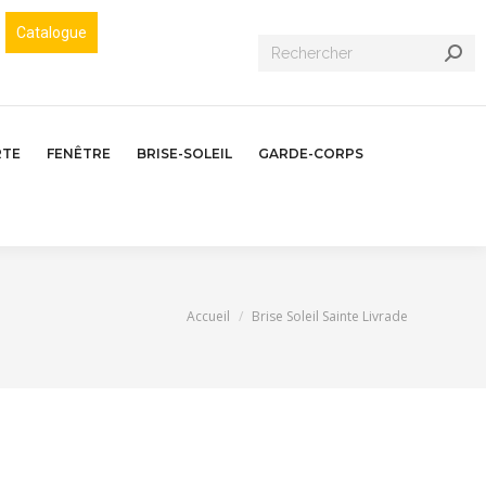
Catalogue
Recherche
:
RTE
FENÊTRE
BRISE-SOLEIL
GARDE-CORPS
Vous êtes ici :
Accueil
Brise Soleil Sainte Livrade