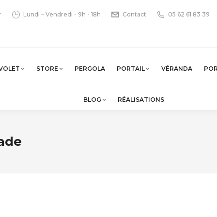
r
Lundi – Vendredi - 9h - 18h
Contact
05 62 61 83 39
VOLET
STORE
PERGOLA
PORTAIL
VÉRANDA
PO
BLOG
RÉALISATIONS
rade