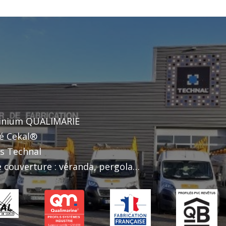
minium QUALIMARIE
ié Cekal®
ts Technal
 couverture : véranda, pergola…