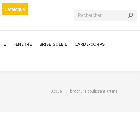
Catalogue
Recherche
:
RTE
FENÊTRE
BRISE-SOLEIL
GARDE-CORPS
Vous êtes ici :
Accueil
brochure coulissant artline