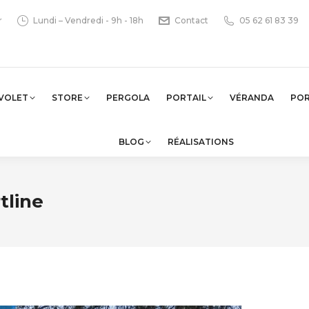
r
Lundi – Vendredi - 9h - 18h
Contact
05 62 61 83 39
VOLET
STORE
PERGOLA
PORTAIL
VÉRANDA
PO
BLOG
RÉALISATIONS
tline