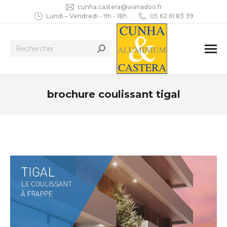
cunha.castera@wanadoo.fr
Lundi – Vendredi - 9h - 18h
05 62 61 83 39
Recherche
:
brochure coulissant tigal
Vous êtes ici :