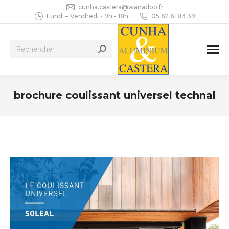
cunha.castera@wanadoo.fr
Lundi – Vendredi - 9h - 18h
05 62 61 83 39
Recherche
:
brochure coulissant universel technal
Vous êtes ici :