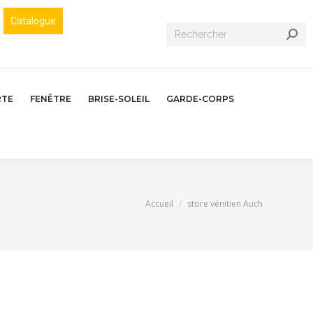
Catalogue
Recherche
:
RTE
FENÊTRE
BRISE-SOLEIL
GARDE-CORPS
Vous êtes ici :
Accueil
store vénitien Auch