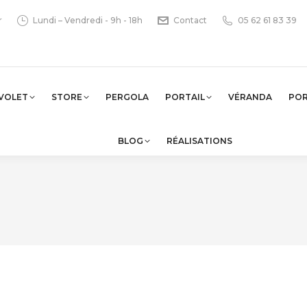
r
Lundi – Vendredi - 9h - 18h
Contact
05 62 61 83 39
VOLET
STORE
PERGOLA
PORTAIL
VÉRANDA
PO
BLOG
RÉALISATIONS