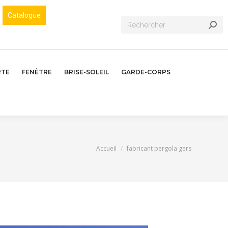
Catalogue
Recherche
:
RTE
FENÊTRE
BRISE-SOLEIL
GARDE-CORPS
Vous êtes ici :
Accueil
fabricant pergola gers