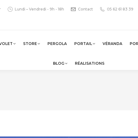
r
Lundi – Vendredi - 9h - 18h
Contact
05 62 61 83 39
VOLET
STORE
PERGOLA
PORTAIL
VÉRANDA
PO
BLOG
RÉALISATIONS