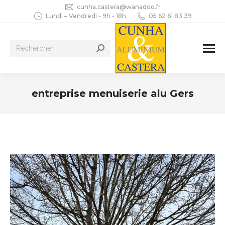
cunha.castera@wanadoo.fr
Lundi – Vendredi - 9h - 18h
05 62 61 83 39
Recherche
:
entreprise menuiserie alu Gers
Vous êtes ici :