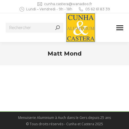
cunha.castera@wanadoo.fr
Lundi – Vendredi - 9h - 18h
05 62 61 83 39
Recherche
:
Matt Mond
Vous êtes ici :
Menuiserie Aluminium à Auch dans le Gers depuis 25 ans
© Tous droits réservés - Cunha et Castera 2025