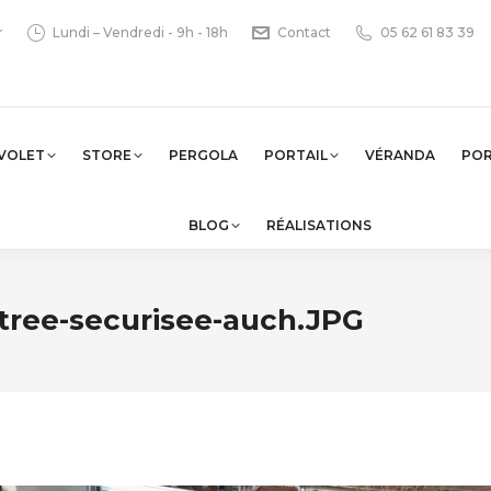
r
Lundi – Vendredi - 9h - 18h
Contact
05 62 61 83 39
VOLET
STORE
PERGOLA
PORTAIL
VÉRANDA
PO
BLOG
RÉALISATIONS
ntree-securisee-auch.JPG