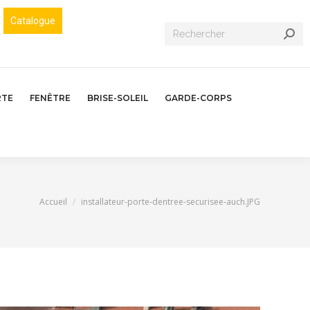
Catalogue
Recherche
:
RTE
FENÊTRE
BRISE-SOLEIL
GARDE-CORPS
Vous êtes ici :
Accueil
installateur-porte-dentree-securisee-auch.JPG