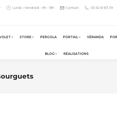
r
Lundi – Vendredi - 9h - 18h
Contact
05 62 61 83 39
VOLET
STORE
PERGOLA
PORTAIL
VÉRANDA
PO
BLOG
RÉALISATIONS
Bourguets