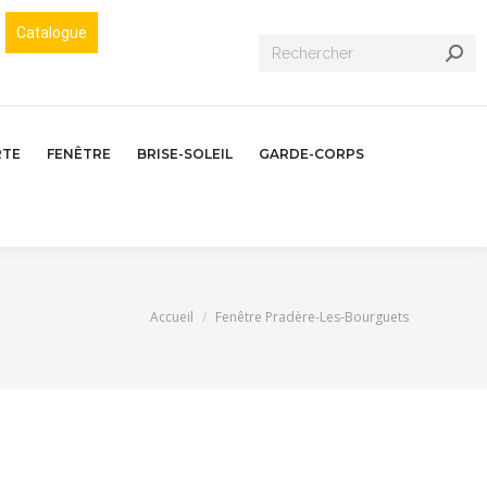
Catalogue
Recherche
:
RTE
FENÊTRE
BRISE-SOLEIL
GARDE-CORPS
Vous êtes ici :
Accueil
Fenêtre Pradère-Les-Bourguets