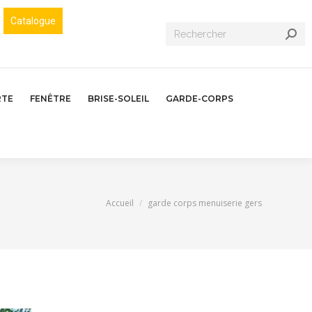
Catalogue
Recherche
:
RTE
FENÊTRE
BRISE-SOLEIL
GARDE-CORPS
Vous êtes ici :
Accueil
garde corps menuiserie gers