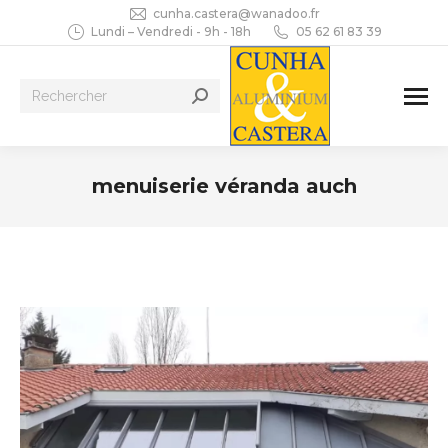
cunha.castera@wanadoo.fr
Lundi – Vendredi - 9h - 18h
05 62 61 83 39
Recherche
:
menuiserie véranda auch
Vous êtes ici :