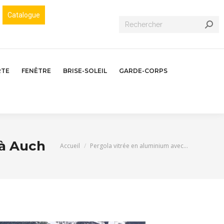
Catalogue
Recherche
:
RTE
FENÊTRE
BRISE-SOLEIL
GARDE-CORPS
 à Auch
Vous êtes ici :
Accueil
Pergola vitrée en aluminium avec…