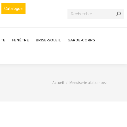
Catalogue
Recherche
:
RTE
FENÊTRE
BRISE-SOLEIL
GARDE-CORPS
Vous êtes ici :
Accueil
Menuiserie alu Lombez