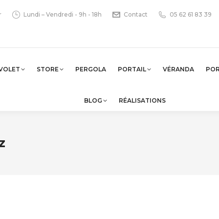
r
Lundi – Vendredi - 9h - 18h
Contact
05 62 61 83 39
VOLET
STORE
PERGOLA
PORTAIL
VÉRANDA
PO
BLOG
RÉALISATIONS
z