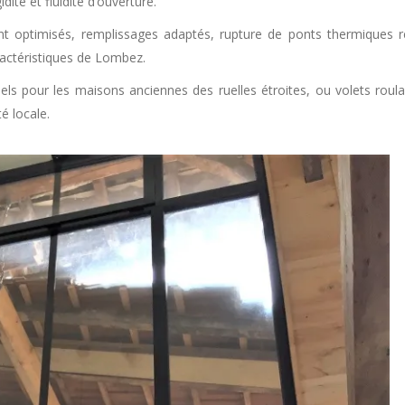
ité et fluidité d’ouverture.
t optimisés, remplissages adaptés, rupture de ponts thermiques r
aractéristiques de Lombez.
nnels pour les maisons anciennes des ruelles étroites, ou volets rou
é locale.