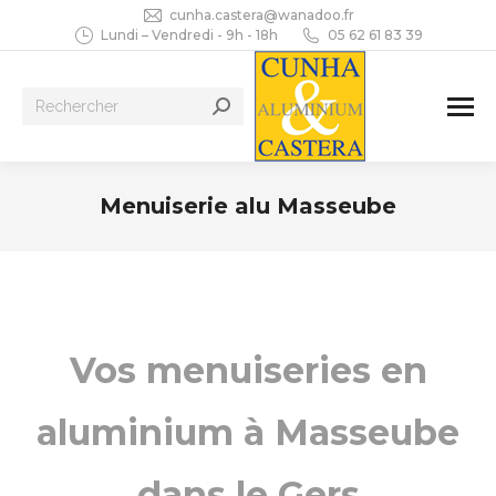
cunha.castera@wanadoo.fr
Lundi – Vendredi - 9h - 18h
05 62 61 83 39
Recherche
:
Menuiserie alu Masseube
Vous êtes ici :
Vos menuiseries en
aluminium à Masseube
dans le Gers