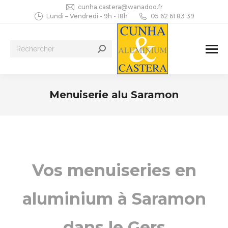
cunha.castera@wanadoo.fr
Lundi – Vendredi - 9h - 18h
05 62 61 83 39
Recherche
:
Menuiserie alu Saramon
Vous êtes ici :
Vos menuiseries en
aluminium à Saramon
dans le Gers