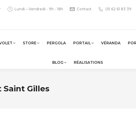
r
Lundi – Vendredi - 9h - 18h
Contact
05 62 61 83 39
VOLET
STORE
PERGOLA
PORTAIL
VÉRANDA
PO
BLOG
RÉALISATIONS
 Saint Gilles