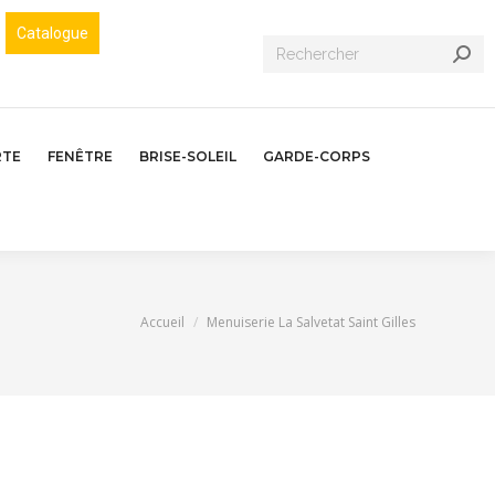
Catalogue
Recherche
:
RTE
FENÊTRE
BRISE-SOLEIL
GARDE-CORPS
Vous êtes ici :
Accueil
Menuiserie La Salvetat Saint Gilles