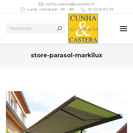
cunha.castera@wanadoo.fr
Lundi – Vendredi - 9h - 18h
05 62 61 83 39
Recherche
:
store-parasol-markilux
Vous êtes ici :