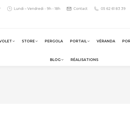
r
Lundi – Vendredi - 9h - 18h
Contact
05 62 61 83 39
VOLET
STORE
PERGOLA
PORTAIL
VÉRANDA
PO
BLOG
RÉALISATIONS