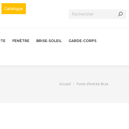
Catalogue
Recherche
:
RTE
FENÊTRE
BRISE-SOLEIL
GARDE-CORPS
Vous êtes ici :
Accueil
Porte d’entrée Brax