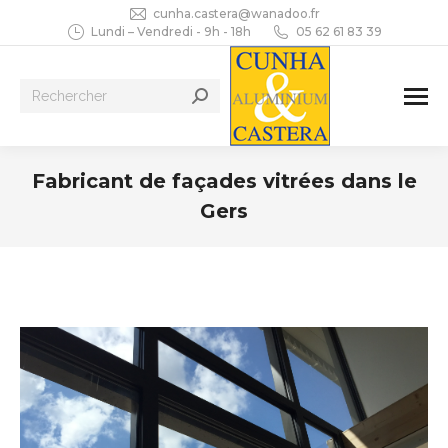
cunha.castera@wanadoo.fr
Lundi – Vendredi - 9h - 18h
05 62 61 83 39
Recherche
:
Fabricant de façades vitrées dans le
Gers
Vous êtes ici :