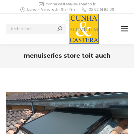
cunha.castera@wanadoo.fr
Lundi – Vendredi - 9h - 18h
05 62 61 83 39
Recherche
:
menuiseries store toit auch
Vous êtes ici :