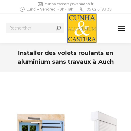
cunha.castera@wanadoo.fr
Lundi – Vendredi - 9h - 18h
05 62 61 83 39
Recherche
:
Installer des volets roulants en
aluminium sans travaux à Auch
Vous êtes ici :