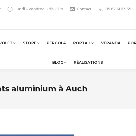
r
Lundi – Vendredi - 9h - 18h
Contact
05 62 61 83 39
VOLET
STORE
PERGOLA
PORTAIL
VÉRANDA
PO
BLOG
RÉALISATIONS
ants aluminium à Auch