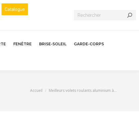
Catalogue
Recherche
:
RTE
FENÊTRE
BRISE-SOLEIL
GARDE-CORPS
Vous êtes ici :
Accueil
Meilleurs volets roulants aluminium à…