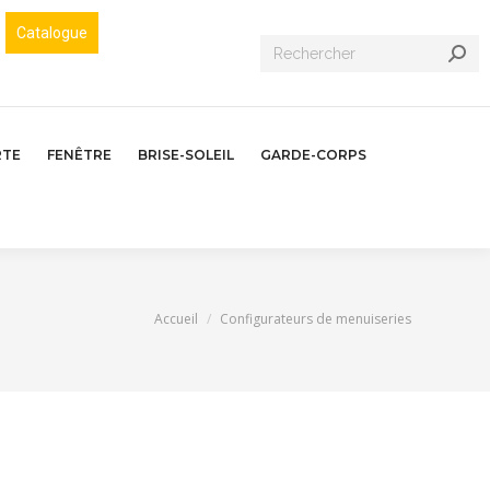
Catalogue
Recherche
:
RTE
FENÊTRE
BRISE-SOLEIL
GARDE-CORPS
Vous êtes ici :
Accueil
Configurateurs de menuiseries