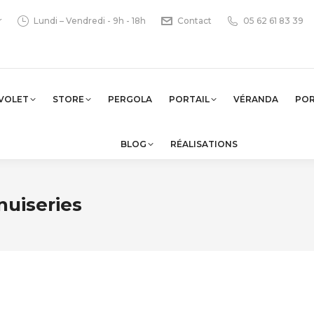
r
Lundi – Vendredi - 9h - 18h
Contact
05 62 61 83 39
VOLET
STORE
PERGOLA
PORTAIL
VÉRANDA
PO
BLOG
RÉALISATIONS
nuiseries