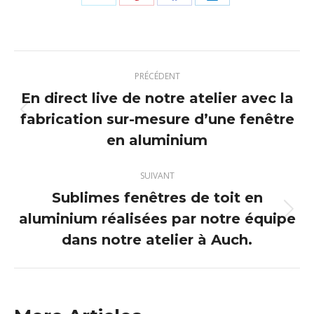
Partager
Partager
Partager
Partager
sur
sur
sur
sur
X
Pinterest
Facebook
LinkedIn
Navigation
PRÉCÉDENT
article
En direct live de notre atelier avec la
fabrication sur-mesure d’une fenêtre
Article
précédent
en aluminium
:
SUIVANT
Sublimes fenêtres de toit en
aluminium réalisées par notre équipe
Article
suivant
dans notre atelier à Auch.
: