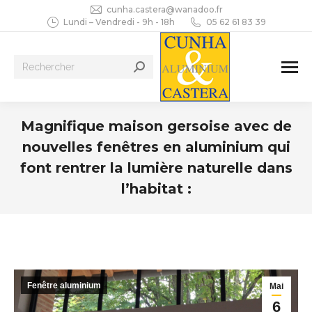
cunha.castera@wanadoo.fr
Lundi – Vendredi - 9h - 18h
05 62 61 83 39
Recherche
:
Magnifique maison gersoise avec de
nouvelles fenêtres en aluminium qui
font rentrer la lumière naturelle dans
l’habitat :
Vous êtes ici :
Fenêtre aluminium
Mai
6