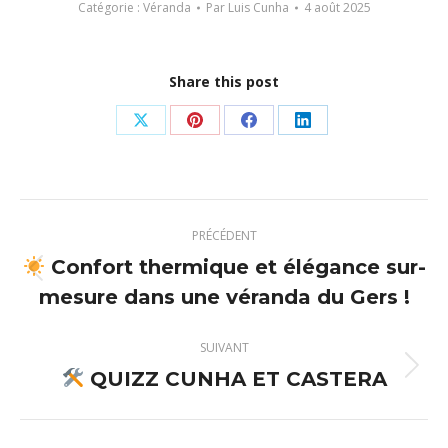
Catégorie :
Véranda
Par
Luis Cunha
4 août 2025
Share this post
Partager
Partager
Partager
Partager
sur
sur
sur
sur
X
Pinterest
Facebook
LinkedIn
Navigation
PRÉCÉDENT
article
Confort thermique et élégance sur-
Article
mesure dans une véranda du Gers !
précédent
:
SUIVANT
QUIZZ CUNHA ET CASTERA
Article
suivant
: