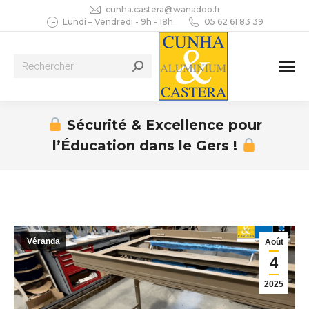
cunha.castera@wanadoo.fr
Lundi – Vendredi - 9h - 18h
05 62 61 83 39
Recherche
:
Sécurité & Excellence pour
l’Éducation dans le Gers !
Vous êtes ici :
Véranda
Août
4
2025