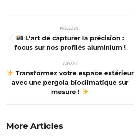
sur
sur
sur
sur
X
Pinterest
Facebook
LinkedIn
Navigation
PRÉCÉDENT
article
L’art de capturer la précision :
Article
focus sur nos profilés aluminium !
précédent
:
SUIVANT
Transformez votre espace extérieur
avec une pergola bioclimatique sur
Article
suivant
mesure !
:
More Articles