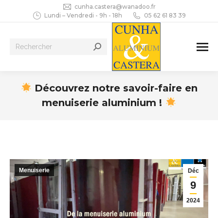
cunha.castera@wanadoo.fr
Lundi – Vendredi - 9h - 18h
05 62 61 83 39
Recherche
:
Découvrez notre savoir-faire en
menuiserie aluminium !
Vous êtes ici :
Menuiserie
Déc
9
2024