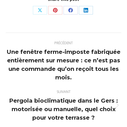
Partager
Partager
Partager
Partager
sur
sur
sur
sur
X
Pinterest
Facebook
LinkedIn
Navigation
PRÉCÉDENT
article
Une fenêtre ferme-imposte fabriquée
entièrement sur mesure : ce n’est pas
Article
une commande qu’on reçoit tous les
précédent
mois.
:
SUIVANT
Pergola bioclimatique dans le Gers :
motorisée ou manuelle, quel choix
Article
suivant
pour votre terrasse ?
: