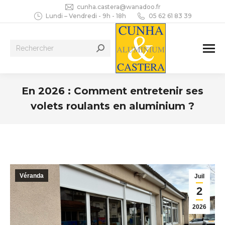
cunha.castera@wanadoo.fr
Lundi – Vendredi - 9h - 18h
05 62 61 83 39
Recherche
:
En 2026 : Comment entretenir ses
volets roulants en aluminium ?
Vous êtes ici :
Véranda
Juil
2
2026