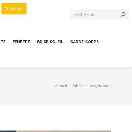
Catalogue
Recherche
:
RTE
FENÊTRE
BRISE-SOLEIL
GARDE-CORPS
Vous êtes ici :
Accueil
fabricant pergola auch