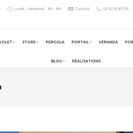
r
Lundi – Vendredi - 9h - 18h
Contact
05 62 61 83 39
VOLET
STORE
PERGOLA
PORTAIL
VÉRANDA
PO
BLOG
RÉALISATIONS
h