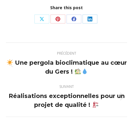
Share this post
Partager
Partager
Partager
Partager
sur
sur
sur
sur
X
Pinterest
Facebook
LinkedIn
Navigation
PRÉCÉDENT
article
Une pergola bioclimatique au cœur
Article
du Gers !
précédent
:
SUIVANT
Réalisations exceptionnelles pour un
Article
projet de qualité !
suivant
: