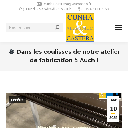
cunha.castera@wanadoo.fr
Lundi – Vendredi - 9h - 18h
05 62 61 83 39
Recherche
:
Dans les coulisses de notre atelier
de fabrication à Auch !
Vous êtes ici :
Fenêtre
Avr
10
2025