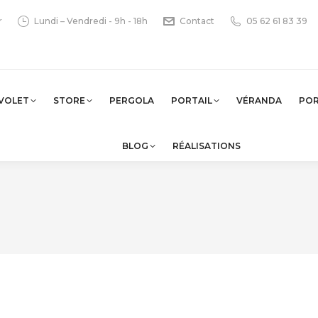
r
Lundi – Vendredi - 9h - 18h
Contact
05 62 61 83 39
VOLET
STORE
PERGOLA
PORTAIL
VÉRANDA
PO
BLOG
RÉALISATIONS