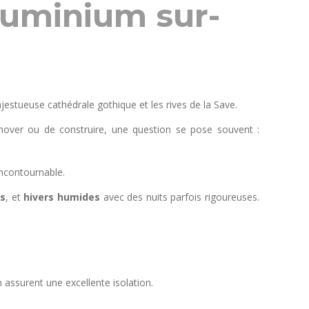
luminium sur-
majestueuse cathédrale gothique et les rives de la Save.
rénover ou de construire, une question se pose souvent :
incontournable.
cs
, et
hivers humides
avec des nuits parfois rigoureuses.
assurent une excellente isolation.