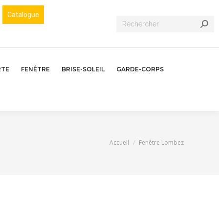
Catalogue
Recherche
:
RTE
FENÊTRE
BRISE-SOLEIL
GARDE-CORPS
Vous êtes ici :
Accueil
Fenêtre Lombez