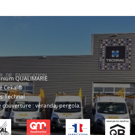
minium QUALIMARIE
ié Cekal®
ts Technal
 couverture : véranda, pergola…