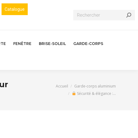
Catalogue
Recherche
:
RTE
FENÊTRE
BRISE-SOLEIL
GARDE-CORPS
ur
Vous êtes ici :
Accueil
Garde-corps aluminium
Sécurité & élégance :…