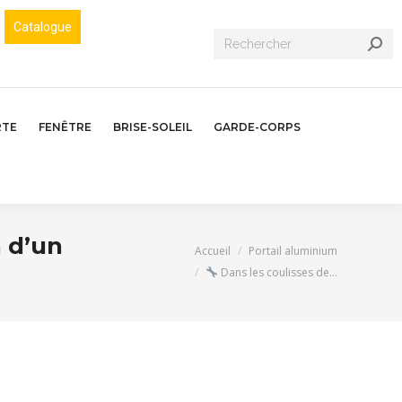
Catalogue
Recherche
:
RTE
FENÊTRE
BRISE-SOLEIL
GARDE-CORPS
n d’un
Vous êtes ici :
Accueil
Portail aluminium
Dans les coulisses de…