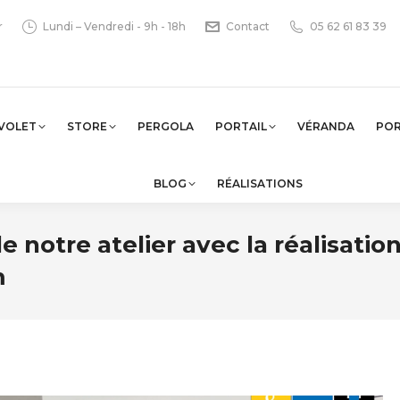
r
Lundi – Vendredi - 9h - 18h
Contact
05 62 61 83 39
VOLET
STORE
PERGOLA
PORTAIL
VÉRANDA
PO
BLOG
RÉALISATIONS
e notre atelier avec la réalisatio
m