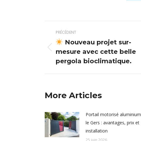
Pa
su
X
Navigation
PRÉCÉDENT
article
Nouveau projet sur-
mesure avec cette belle
Article
précédent
pergola bioclimatique.
:
More Articles
Portail motorisé aluminiu
le Gers : avantages, prix et
installation
25 juin 2026