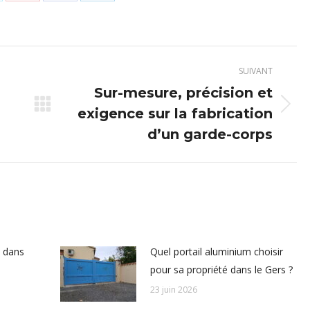
rtager
Partager
Partager
Partager
r
sur
sur
sur
Pinterest
Facebook
LinkedIn
SUIVANT
Sur-mesure, précision et
exigence sur la fabrication
Article
suivant
d’un garde-corps
:
m dans
Quel portail aluminium choisir
pour sa propriété dans le Gers ?
23 juin 2026