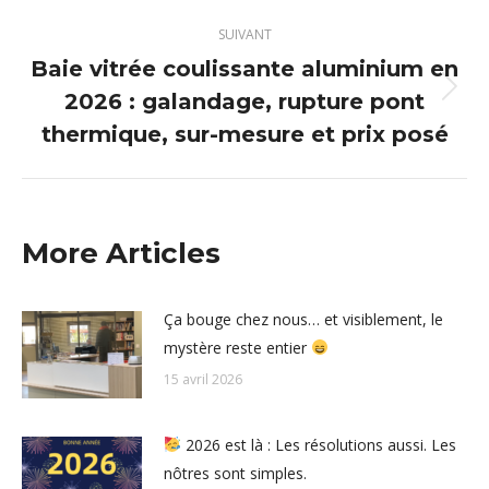
:
SUIVANT
Baie vitrée coulissante aluminium en
2026 : galandage, rupture pont
Article
suivant
thermique, sur-mesure et prix posé
:
More Articles
Ça bouge chez nous… et visiblement, le
mystère reste entier
15 avril 2026
2026 est là : Les résolutions aussi. Les
nôtres sont simples.