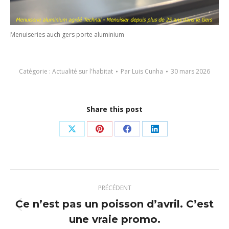
Menuiseries auch gers porte aluminium
Catégorie :
Actualité sur l'habitat
Par
Luis Cunha
30 mars 2026
Share this post
Partager
Partager
Partager
Partager
sur
sur
sur
sur
X
Pinterest
Facebook
LinkedIn
Navigation
PRÉCÉDENT
article
Ce n’est pas un poisson d’avril. C’est
Article
une vraie promo.
précédent