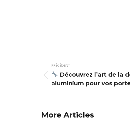
Navigation
PRÉCÉDENT
article
Découvrez l’art de la 
Article
aluminium pour vos port
précédent
:
More Articles