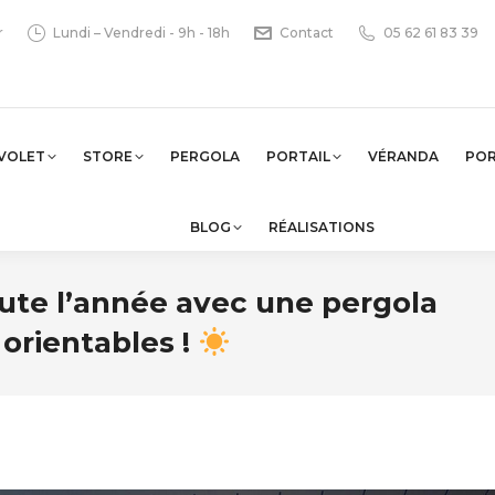
r
Lundi – Vendredi - 9h - 18h
Contact
05 62 61 83 39
VOLET
STORE
PERGOLA
PORTAIL
VÉRANDA
PO
BLOG
RÉALISATIONS
toute l’année avec une pergola
orientables !