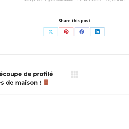
Share this post
Partager
Partager
Partager
Partager
sur
sur
sur
sur
X
Pinterest
Facebook
LinkedIn
découpe de profilé
Article
es de maison !
suivant
: