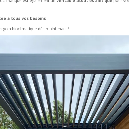
ioclimatique est également un
véritable atout esthétique
pour vot
ée à tous vos besoins
pergola bioclimatique dès maintenant !