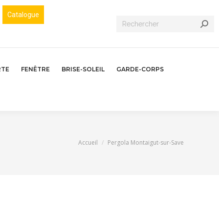
Catalogue
Recherche
:
RTE
FENÊTRE
BRISE-SOLEIL
GARDE-CORPS
Vous êtes ici :
Accueil
Pergola Montaigut-sur-Save