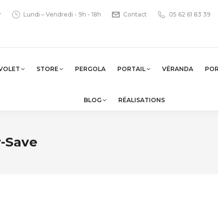
r
Lundi – Vendredi - 9h - 18h
Contact
05 62 61 83 39
VOLET
STORE
PERGOLA
PORTAIL
VÉRANDA
PO
BLOG
RÉALISATIONS
r-Save