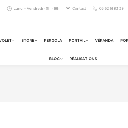
r
Lundi – Vendredi - 9h - 18h
Contact
05 62 61 83 39
VOLET
STORE
PERGOLA
PORTAIL
VÉRANDA
PO
BLOG
RÉALISATIONS