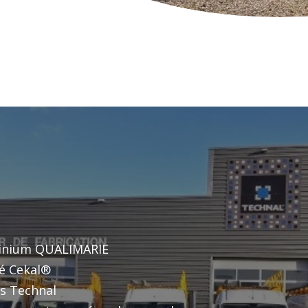
minium QUALIMARIE
ié Cekal®
ts Technal