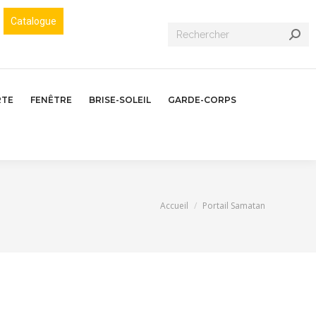
Catalogue
Recherche
:
RTE
FENÊTRE
BRISE-SOLEIL
GARDE-CORPS
Vous êtes ici :
Accueil
Portail Samatan