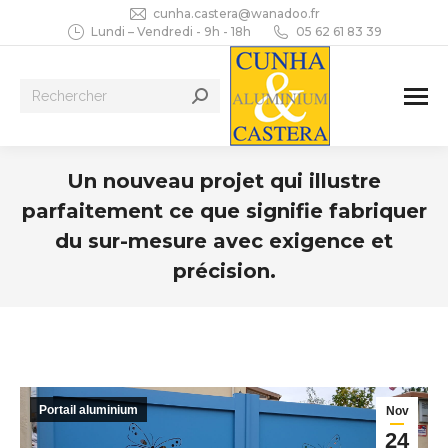
cunha.castera@wanadoo.fr
Lundi – Vendredi - 9h - 18h
05 62 61 83 39
Recherche
:
Un nouveau projet qui illustre
parfaitement ce que signifie fabriquer
du sur-mesure avec exigence et
précision.
Vous êtes ici :
Portail aluminium
Nov
24