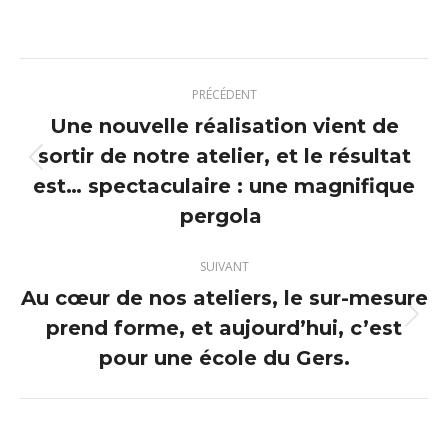
sur
sur
sur
sur
X
Pinterest
Facebook
LinkedIn
Navigation
PRÉCÉDENT
article
Une nouvelle réalisation vient de
sortir de notre atelier, et le résultat
Article
est… spectaculaire : une magnifique
précédent
pergola
:
SUIVANT
Au cœur de nos ateliers, le sur-mesure
prend forme, et aujourd’hui, c’est
Article
suivant
pour une école du Gers.
: