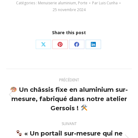
Catégories :
Menuiserie aluminium
,
Porte
Par
Luis Cunha
25 novembre 2024
Share this post
Partager
Partager
Partager
Partager
sur
sur
sur
sur
X
Pinterest
Facebook
LinkedIn
Navigation
PRÉCÉDENT
article
Un châssis fixe en aluminium sur-
mesure, fabriqué dans notre atelier
Article
précédent
Gersois !
:
SUIVANT
« Un portail sur-mesure qui ne