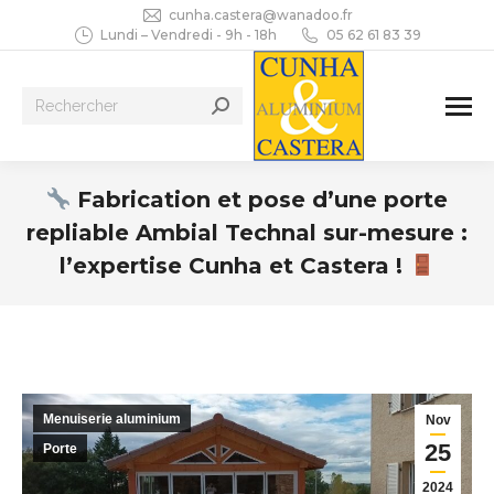
cunha.castera@wanadoo.fr
Lundi – Vendredi - 9h - 18h
05 62 61 83 39
Recherche
:
Fabrication et pose d’une porte
repliable Ambial Technal sur-mesure :
l’expertise Cunha et Castera !
Vous êtes ici :
Menuiserie aluminium
Nov
25
Porte
2024