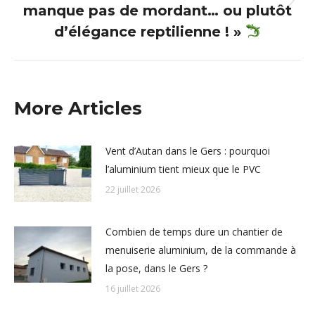
manque pas de mordant… ou plutôt
Article
suivant
d’élégance reptilienne ! »
:
More Articles
Vent d’Autan dans le Gers : pourquoi
l’aluminium tient mieux que le PVC
22 juillet 2026
Combien de temps dure un chantier de
menuiserie aluminium, de la commande à
la pose, dans le Gers ?
16 juillet 2026