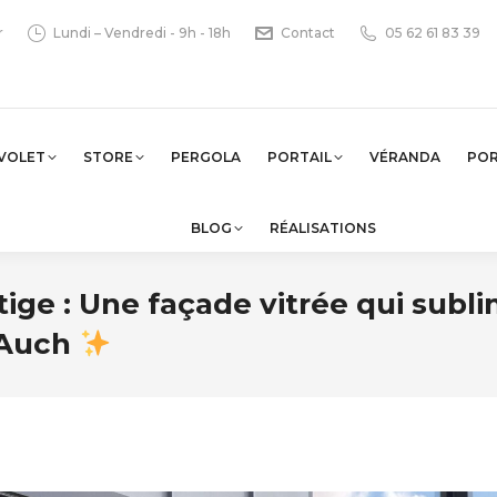
r
Lundi – Vendredi - 9h - 18h
Contact
05 62 61 83 39
VOLET
STORE
PERGOLA
PORTAIL
VÉRANDA
PO
BLOG
RÉALISATIONS
ige : Une façade vitrée qui subl
 Auch