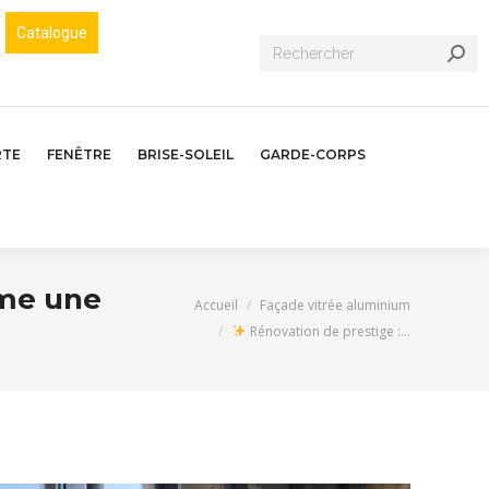
Catalogue
Recherche
:
RTE
FENÊTRE
BRISE-SOLEIL
GARDE-CORPS
ime une
Vous êtes ici :
Accueil
Façade vitrée aluminium
Rénovation de prestige :…